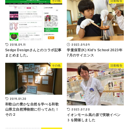
その他
活動報告
2018.09.11
2023.09.09
Sedge Designさんとのコラボ記事
学童保育(K) Kid’s School 2023年
まとめました。
7月のサイエンス
その他
活動報告
2019.01.30
和歌山の豊かな自然を学べる和歌
2023.07.20
山県立自然博物館に行ってみた！
その２
イオンモール高の原で実験イベン
トを開催しました