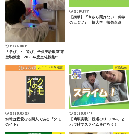
2019.11.11
【講演】『今さら聞けない…科学
のヒミツ』一橋大学一橋祭企画
2026.04.11
「学び」×「遊び」子供実験教室 東
生駒教室 2026年度生徒募集中
おススメ科学選書
実験動画
2020.03.23
2020.04.19
蜘蛛は親愛なる隣人である『クモ
【簡単実験】洗濯のり（PVA）と
のイト』
ホウ砂でスライムを作ろう！