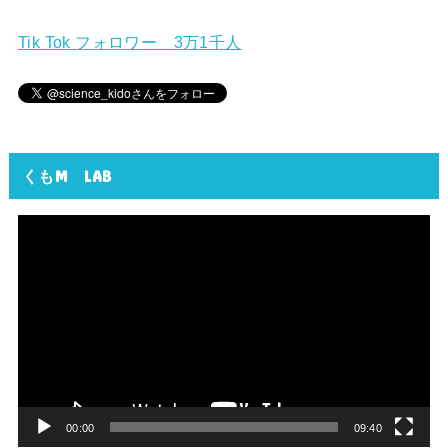
Tik Tok フォロワー 3万1千人
くもM LAB
動
画
プ
レ
ー
ヤ
ー
00:00
09:40