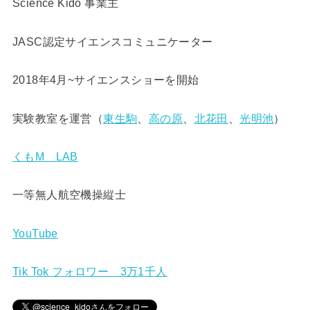
Science Kido 事業主
JASC認定サイエンスコミュニケーター
2018年4月~サイエンスショーを開始
実験教室を運営（
東生駒
、
高の原
、
北花田
、
光明池
）
くもM LAB
一等無人航空機操縦士
YouTube
Tik Tok フォロワー 3万1千人