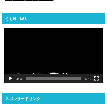
くもM LAB
動
画
プ
レ
ー
ヤ
ー
00:00
09:40
スポンサードリンク