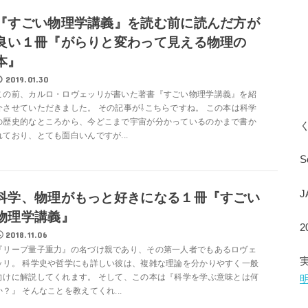
『すごい物理学講義』を読む前に読んだ方が
良い１冊『がらりと変わって見える物理の
本』
2019.01.30
この前、カルロ・ロヴェッリが書いた著書『すごい物理学講義』を紹
介させていただきました。 その記事が⇩こちらですね。 この本は科学
の歴史的なところから、今どこまで宇宙が分かっているのかまで書か
れており、とても面白いんですが...
S
科学、物理がもっと好きになる１冊『すごい
物理学講義』
2018.11.06
『リープ量子重力』の名づけ親であり、その第一人者でもあるロヴェ
ッリ。 科学史や哲学にも詳しい彼は、複雑な理論を分かりやすく一般
向けに解説してくれます。 そして、この本は『科学を学ぶ意味とは何
か？』 そんなことを教えてくれ...