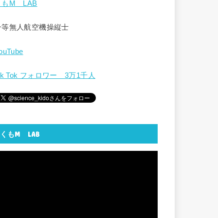
くもM LAB
一等無人航空機操縦士
ouTube
ik Tok フォロワー 3万1千人
くもM LAB
動
画
プ
レ
ー