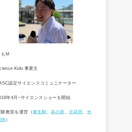
くもM
cience Kido 事業主
JASC認定サイエンスコミュニケーター
2018年4月~サイエンスショーを開始
実験教室を運営（
東生駒
、
高の原
、
北花田
、
光
明池
）