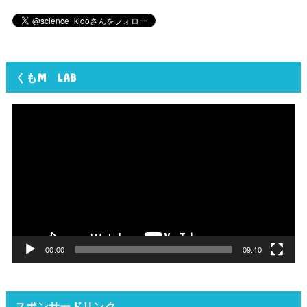
くもM LAB
動
画
プ
レ
ー
ヤ
ー
00:00
09:40
スポンサードリンク