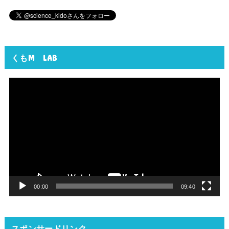
くもM LAB
動
画
プ
レ
ー
ヤ
ー
00:00
09:40
スポンサードリンク