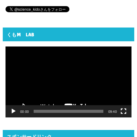
くもM LAB
動
画
プ
レ
ー
ヤ
ー
00:00
09:40
スポンサードリンク