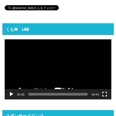
くもM LAB
動
画
プ
レ
ー
ヤ
ー
00:00
09:40
スポンサードリンク