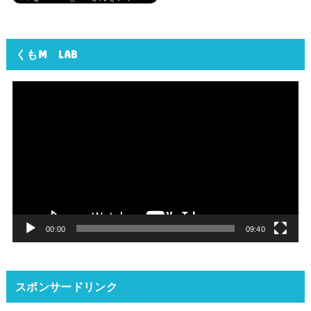
くもM LAB
動
画
プ
レ
ー
ヤ
ー
00:00
09:40
スポンサードリンク