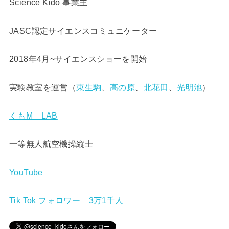
Science Kido 事業主
JASC認定サイエンスコミュニケーター
2018年4月~サイエンスショーを開始
実験教室を運営（
東生駒
、
高の原
、
北花田
、
光明池
）
くもM LAB
一等無人航空機操縦士
YouTube
Tik Tok フォロワー 3万1千人