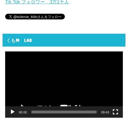
Tik Tok フォロワー 3万1千人
くもM LAB
動
画
プ
レ
ー
ヤ
ー
00:00
09:40