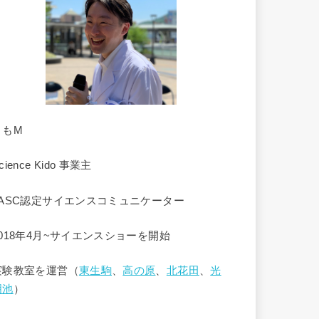
くもM
cience Kido 事業主
JASC認定サイエンスコミュニケーター
2018年4月~サイエンスショーを開始
実験教室を運営（
東生駒
、
高の原
、
北花田
、
光
明池
）