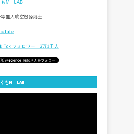
くもM LAB
一等無人航空機操縦士
ouTube
ik Tok フォロワー 3万1千人
くもM LAB
動
画
プ
レ
ー