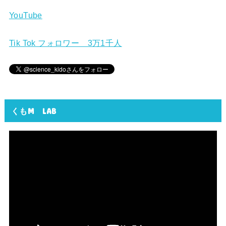
YouTube
Tik Tok フォロワー 3万1千人
くもM LAB
動
画
プ
レ
ー
ヤ