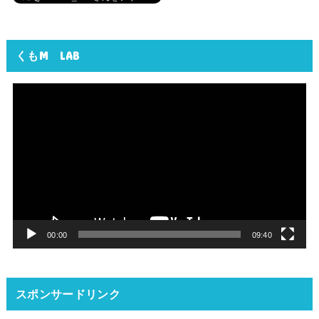
くもM LAB
動
画
プ
レ
ー
ヤ
ー
00:00
09:40
スポンサードリンク