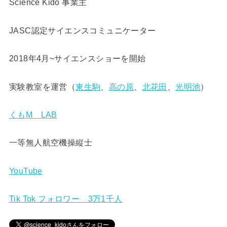
Science Kido 事業主
JASC認定サイエンスコミュニケーター
2018年4月~サイエンスショーを開始
実験教室を運営（
東生駒
、
高の原
、
北花田
、
光明池
）
くもM LAB
一等無人航空機操縦士
YouTube
Tik Tok フォロワー 3万1千人