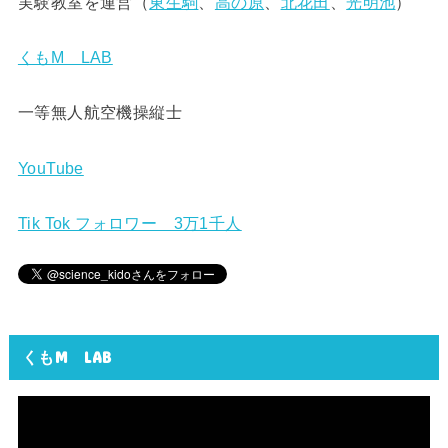
実験教室を運営（
東生駒
、
高の原
、
北花田
、
光明池
）
くもM LAB
一等無人航空機操縦士
YouTube
Tik Tok フォロワー 3万1千人
くもM LAB
動
画