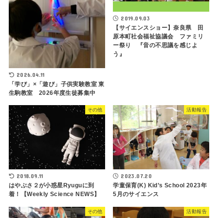
2019.09.03
【サイエンスショー】奈良県 田
原本町社会福祉協議会 ファミリ
ー祭り 『音の不思議を感じよ
う』
2026.04.11
「学び」×「遊び」子供実験教室 東
生駒教室 2026年度生徒募集中
その他
活動報告
2018.09.11
2023.07.20
はやぶさ２が小惑星Ryuguに到
学童保育(K) Kid’s School 2023年
着！【Weekly Science NEWS】
5月のサイエンス
その他
活動報告