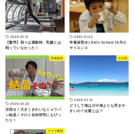
2020.03.13
2023.01.25
【驚愕】我々は運動時、乳酸とは
学童保育(K) Kid’s School 10月の
戦っていなかった！
サイエンス
実験動画
その他
2020.03.15
2020.04.02
どうして海は川や湖よりも浮きや
目指せ！大きくきれいなミョウバ
すいの？比重とは？
ン結晶！その１自由研究にもぴっ
たり！
４コマ劇場