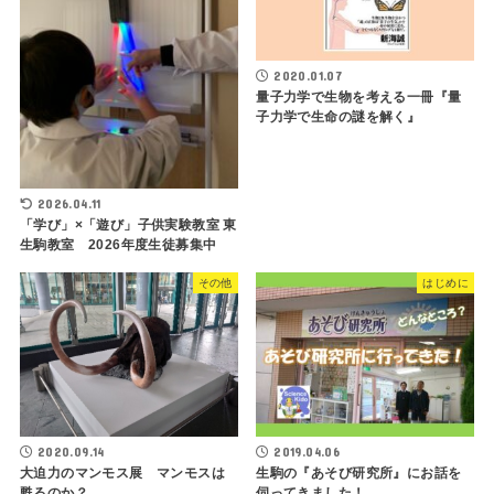
2020.01.07
量子力学で生物を考える一冊『量
子力学で生命の謎を解く』
2026.04.11
「学び」×「遊び」子供実験教室 東
生駒教室 2026年度生徒募集中
その他
はじめに
2020.09.14
2019.04.06
大迫力のマンモス展 マンモスは
生駒の『あそび研究所』にお話を
甦るのか？
伺ってきました！