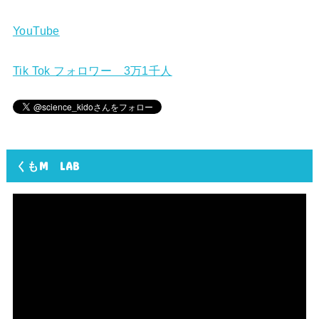
YouTube
Tik Tok フォロワー 3万1千人
くもM LAB
動
画
プ
レ
ー
ヤ