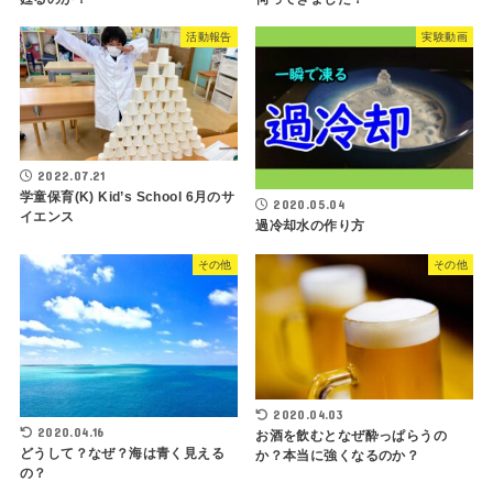
活動報告
実験動画
2022.07.21
学童保育(K) Kid’s School 6月のサ
2020.05.04
イエンス
過冷却水の作り方
その他
その他
2020.04.03
2020.04.16
お酒を飲むとなぜ酔っぱらうの
どうして？なぜ？海は青く見える
か？本当に強くなるのか？
の？