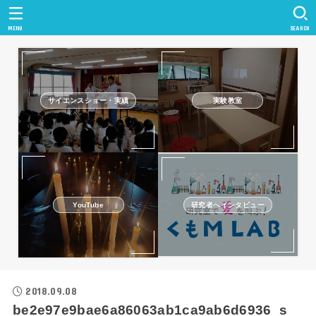
MENU
SEARCH
サイエンスショー・実績
実験教室
研究者へインタビュー
YouTube
2018.09.08
be2e97e9bae6a86063ab1ca9ab6d6936_s