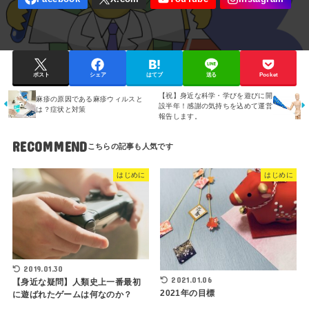
ポスト
シェア
はてブ
送る
Pocket
【祝】身近な科学・学びを遊びに開
麻疹の原因である麻疹ウィルスと
設半年！感謝の気持ちを込めて運営
は？症状と対策
報告します。
RECOMMEND
はじめに
はじめに
2019.01.30
2021.01.06
【身近な疑問】人類史上一番最初
2021年の目標
に遊ばれたゲームは何なのか？