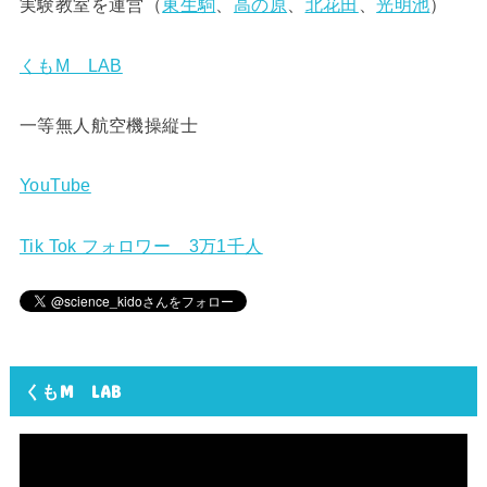
実験教室を運営（
東生駒
、
高の原
、
北花田
、
光明池
）
くもM LAB
一等無人航空機操縦士
YouTube
Tik Tok フォロワー 3万1千人
くもM LAB
動
画