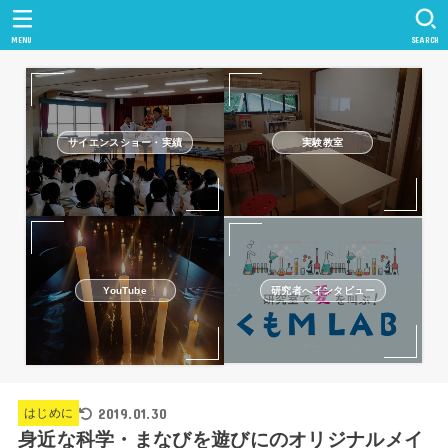
MENU
SEARCH
サイエンスショー・実績
実験教室
研究者へインタビュー
YouTube
2019.01.30
はじめに
身近な科学・まなびを遊びにのオリジナルメイ