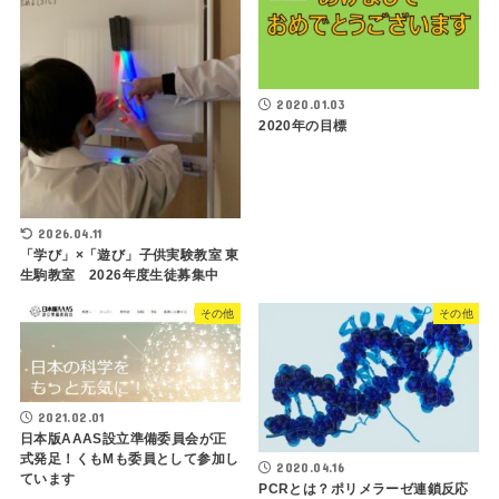
2020.01.03
2020年の目標
2026.04.11
「学び」×「遊び」子供実験教室 東
生駒教室 2026年度生徒募集中
その他
その他
2021.02.01
日本版AAAS設立準備委員会が正
式発足！くもMも委員として参加し
2020.04.16
ています
PCRとは？ポリメラーゼ連鎖反応