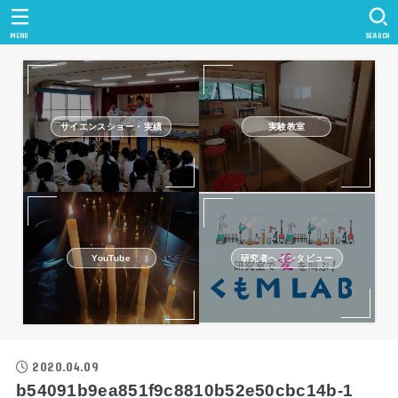
MENU
SEARCH
サイエンスショー・実績
実験教室
研究者へインタビュー
YouTube
2020.04.09
b54091b9ea851f9c8810b52e50cbc14b-1