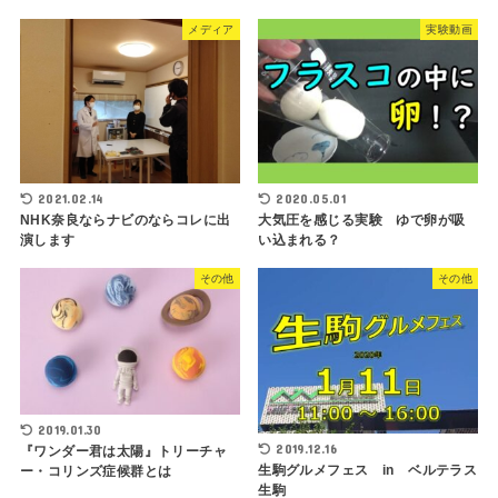
メディア
実験動画
2021.02.14
2020.05.01
NHK奈良ならナビのならコレに出
大気圧を感じる実験 ゆで卵が吸
演します
い込まれる？
その他
その他
2019.01.30
2019.12.16
『ワンダー君は太陽』トリーチャ
生駒グルメフェス in ベルテラス
ー・コリンズ症候群とは
生駒