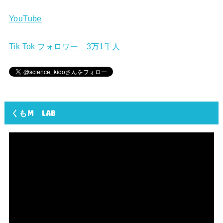
YouTube
Tik Tok フォロワー 3万1千人
くもM LAB
動
画
プ
レ
ー
ヤ