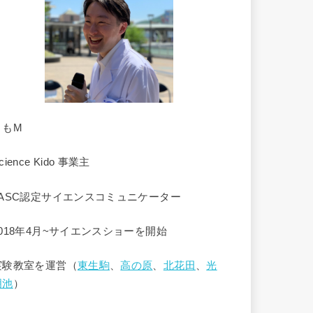
くもM
cience Kido 事業主
JASC認定サイエンスコミュニケーター
2018年4月~サイエンスショーを開始
実験教室を運営（
東生駒
、
高の原
、
北花田
、
光
明池
）