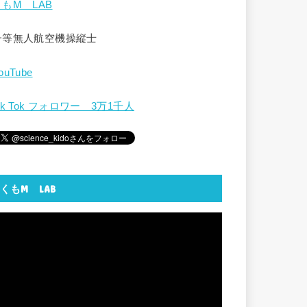
くもM LAB
一等無人航空機操縦士
ouTube
ik Tok フォロワー 3万1千人
くもM LAB
動
画
プ
レ
ー