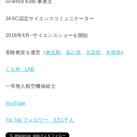
Science Kido 事業主
JASC認定サイエンスコミュニケーター
2018年4月~サイエンスショーを開始
実験教室を運営（
東生駒
、
高の原
、
北花田
、
光明池
）
くもM LAB
一等無人航空機操縦士
YouTube
Tik Tok フォロワー 3万1千人