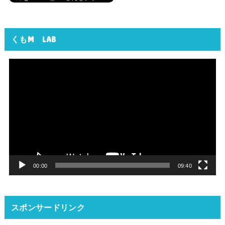
くもM LAB
動
画
プ
レ
ー
ヤ
ー
00:00
09:40
スポンサードリンク