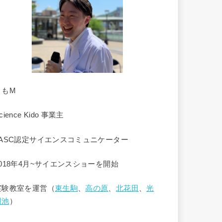
くもM
cience Kido 事業主
JASC認定サイエンスコミュニケーター
2018年4月~サイエンスショーを開始
実験教室を運営（
東生駒
、
高の原
、
北花田
、
光
明池
）