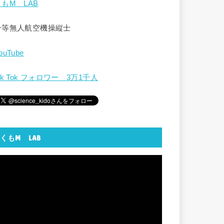
くもM LAB
一等無人航空機操縦士
ouTube
ik Tok フォロワー 3万1千人
くもM LAB
動
画
プ
レ
ー