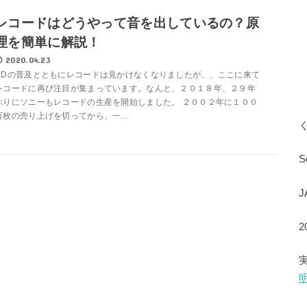
レコードはどうやって音を出しているの？原
理を簡単に解説！
2020.04.23
CDの普及とともにレコードは見かけなくなりましたが、、ここに来て
レコードに再び注目が集まっています。なんと、２０１８年、２９年
ぶりにソニーもレコードの生産を開始しました。 ２００２年に１００
万枚の売り上げを切ってから、一...
S