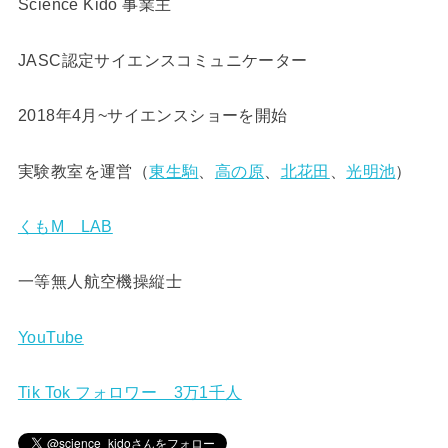
Science Kido 事業主
JASC認定サイエンスコミュニケーター
2018年4月~サイエンスショーを開始
実験教室を運営（
東生駒
、
高の原
、
北花田
、
光明池
）
くもM LAB
一等無人航空機操縦士
YouTube
Tik Tok フォロワー 3万1千人