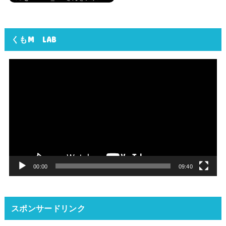
くもM LAB
動
画
プ
レ
ー
ヤ
ー
00:00
09:40
スポンサードリンク