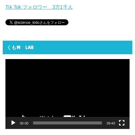
Tik Tok フォロワー 3万1千人
くもM LAB
動
画
プ
レ
ー
ヤ
ー
00:00
09:40