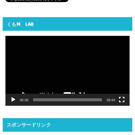
くもM LAB
動
画
プ
レ
ー
ヤ
ー
00:00
09:40
スポンサードリンク