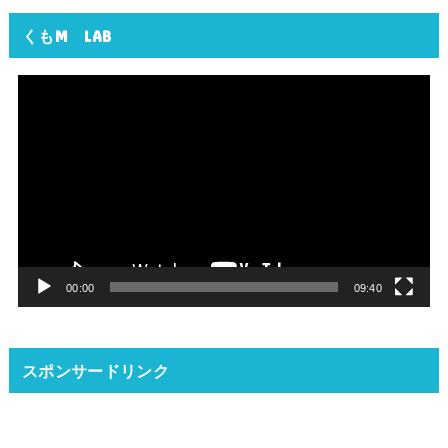
くもM LAB
動
画
プ
レ
ー
ヤ
ー
00:00
09:40
スポンサードリンク