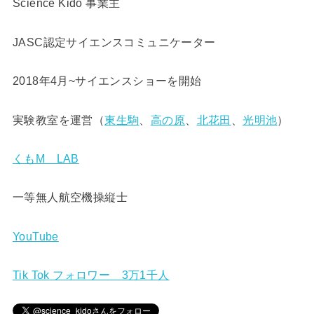
Science Kido 事業主
JASC認定サイエンスコミュニケーター
2018年4月~サイエンスショーを開始
実験教室を運営（
東生駒
、
高の原
、
北花田
、
光明池
）
くもM LAB
一等無人航空機操縦士
YouTube
Tik Tok フォロワー 3万1千人