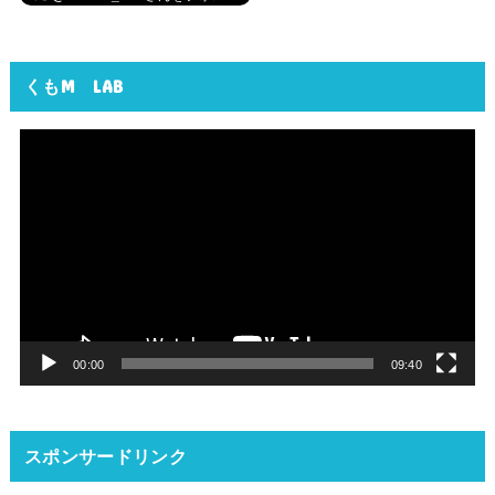
くもM LAB
動
画
プ
レ
ー
ヤ
ー
00:00
09:40
スポンサードリンク