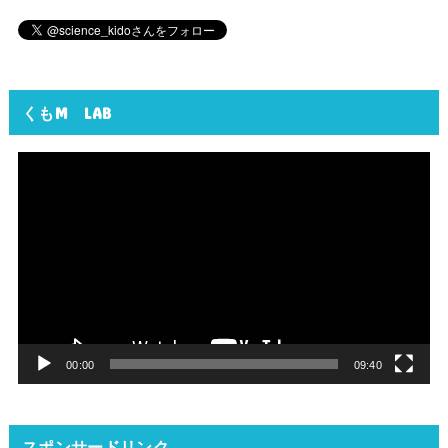
くもM LAB
動
画
プ
レ
ー
ヤ
ー
00:00
09:40
スポンサードリンク