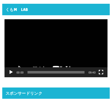
くもM LAB
動
画
プ
レ
ー
ヤ
ー
00:00
09:40
スポンサードリンク