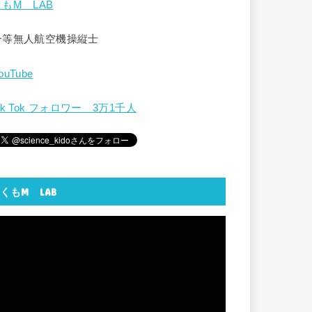
くもM LAB
一等無人航空機操縦士
ouTube
ik Tok フォロワー 3万1千人
くもM LAB
動
画
プ
レ
ー