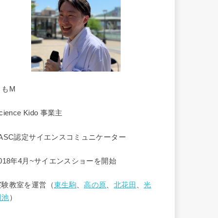
くもM
cience Kido 事業主
JASC認定サイエンスコミュニケーター
2018年4月~サイエンスショーを開始
実験教室を運営（
東生駒
、
高の原
、
北花田
、
光
明池
）