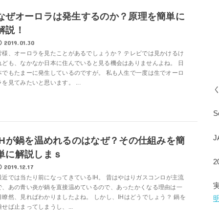
なぜオーロラは発生するのか？原理を簡単に
解説！
2019.01.30
皆様、オーロラを見たことがあるでしょうか？ テレビでは見かけるけ
れども、なかなか日本に住んでいると見る機会はありませんよね。 日
本でもたまーに発生しているのですが。 私も人生で一度は生でオーロ
ラを見てみたいと思います。 ...
S
IHが鍋を温めれるのはなぜ？その仕組みを簡
単に解説しまｓ
2019.12.17
最近では当たり前になってきているIH。 昔はやはりガスコンロが主流
で、あの青い炎が鍋を直接温めているので、あったかくなる理由は一
目瞭然、見ればわかりましたよね。 しかし、IHはどうでしょう？ 鍋を
離せば止まってしまうし、...