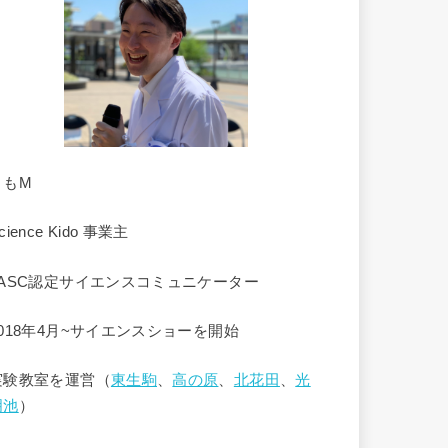
くもM
cience Kido 事業主
JASC認定サイエンスコミュニケーター
2018年4月~サイエンスショーを開始
実験教室を運営（
東生駒
、
高の原
、
北花田
、
光
明池
）