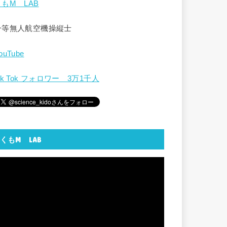
くもM LAB
一等無人航空機操縦士
ouTube
ik Tok フォロワー 3万1千人
くもM LAB
動
画
プ
レ
ー