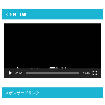
くもM LAB
動
画
プ
レ
ー
ヤ
ー
00:00
09:40
スポンサードリンク