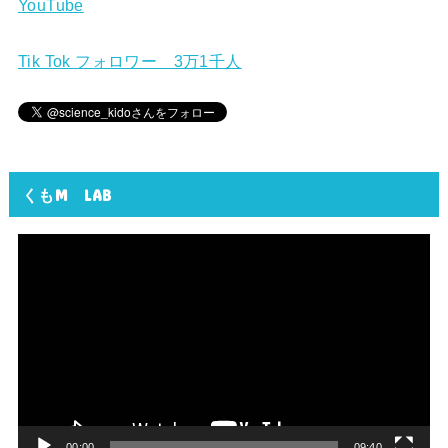
YouTube
Tik Tok フォロワー 3万1千人
くもM LAB
動
画
プ
レ
ー
ヤ
ー
00:00
09:40