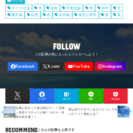
その他
マイクロ波
光
反射
可視光線
海
科学
空
紫外線
自然
色
赤外線
身近な科学
青
魚
FOLLOW
ポスト
シェア
はてブ
送る
Pocket
台風に向かって進み続けた！！茨城
雲は何でできているの？どうして白
～奈良ママチャリの旅！その４～目
いの？ミー散乱とは？
指せ名古屋！～
RECOMMEND