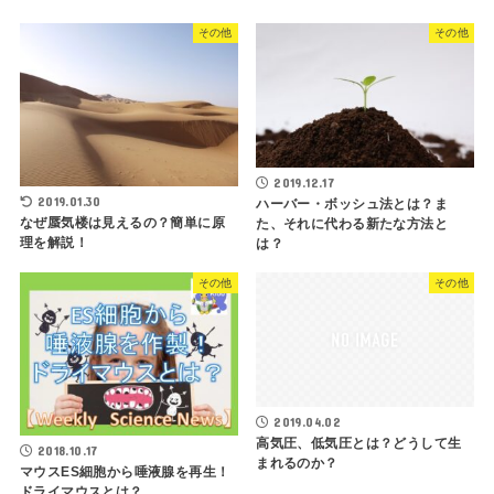
その他
その他
2019.12.17
2019.01.30
ハーバー・ボッシュ法とは？ま
なぜ蜃気楼は見えるの？簡単に原
た、それに代わる新たな方法と
理を解説！
は？
その他
その他
2019.04.02
高気圧、低気圧とは？どうして生
2018.10.17
まれるのか？
マウスES細胞から唾液腺を再生！
ドライマウスとは？