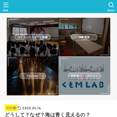
MENU
SEARCH
サイエンスショー・実績
実験教室
研究者へインタビュー
YouTube
2020.04.16
その他
どうして？なぜ？海は青く見えるの？