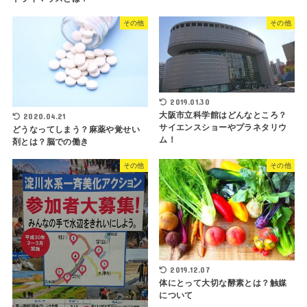
その他
その他
2019.01.30
大阪市立科学館はどんなところ？
2020.04.21
サイエンスショーやプラネタリウ
どうなってしまう？麻薬や覚せい
ム！
剤とは？脳での働き
その他
その他
2019.12.07
体にとって大切な酵素とは？触媒
について