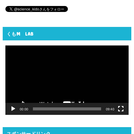
くもM LAB
動
画
プ
レ
ー
ヤ
ー
00:00
09:40
スポンサードリンク