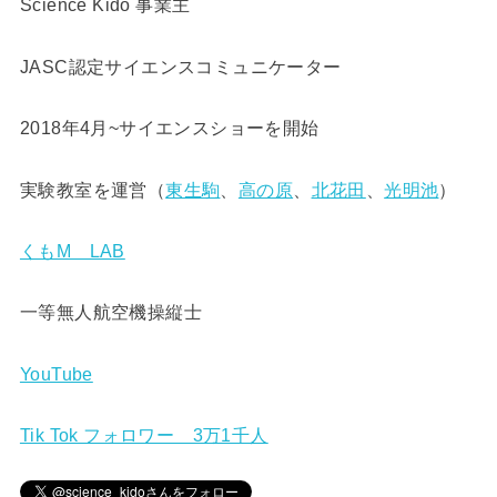
Science Kido 事業主
JASC認定サイエンスコミュニケーター
2018年4月~サイエンスショーを開始
実験教室を運営（
東生駒
、
高の原
、
北花田
、
光明池
）
くもM LAB
一等無人航空機操縦士
YouTube
Tik Tok フォロワー 3万1千人