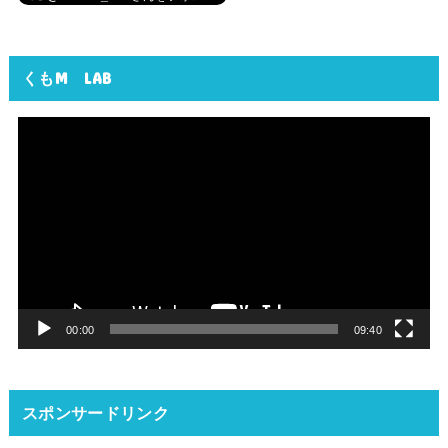
くもM LAB
動
画
プ
レ
ー
ヤ
ー
00:00
09:40
スポンサードリンク