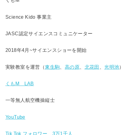
くもM
Science Kido 事業主
JASC認定サイエンスコミュニケーター
2018年4月~サイエンスショーを開始
実験教室を運営（
東生駒
、
高の原
、
北花田
、
光明池
）
くもM LAB
一等無人航空機操縦士
YouTube
Tik Tok フォロワー 3万1千人