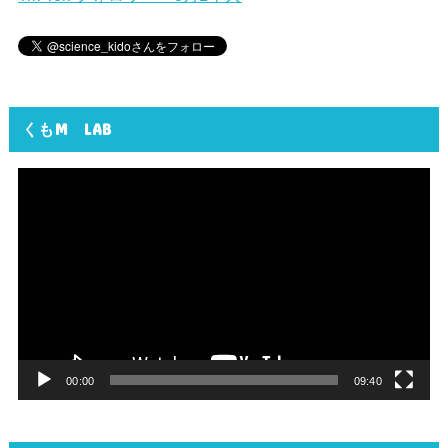
くもM LAB
動
画
プ
レ
ー
ヤ
ー
00:00
09:40