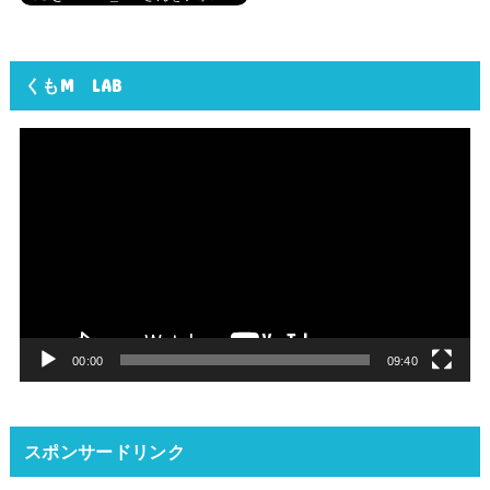
くもM LAB
動
画
プ
レ
ー
ヤ
ー
00:00
09:40
スポンサードリンク