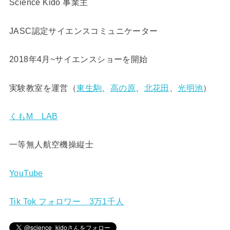
Science Kido 事業主
JASC認定サイエンスコミュニケーター
2018年4月~サイエンスショーを開始
実験教室を運営（
東生駒
、
高の原
、
北花田
、
光明池
）
くもM LAB
一等無人航空機操縦士
YouTube
Tik Tok フォロワー 3万1千人