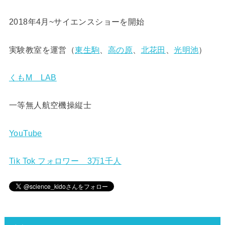
2018年4月~サイエンスショーを開始
実験教室を運営（
東生駒
、
高の原
、
北花田
、
光明池
）
くもM LAB
一等無人航空機操縦士
YouTube
Tik Tok フォロワー 3万1千人