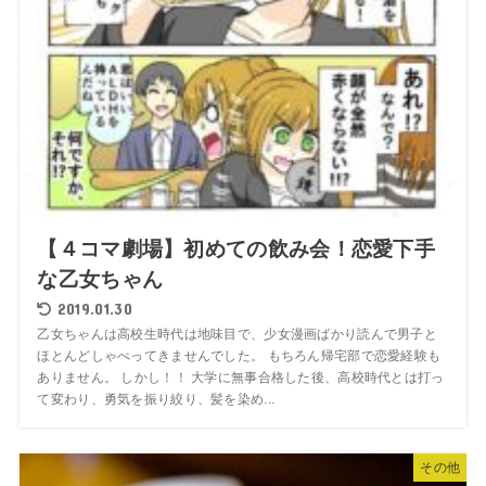
【４コマ劇場】初めての飲み会！恋愛下手
な乙女ちゃん
2019.01.30
乙女ちゃんは高校生時代は地味目で、少女漫画ばかり読んで男子と
ほとんどしゃべってきませんでした。 もちろん帰宅部で恋愛経験も
ありません。 しかし！！ 大学に無事合格した後、高校時代とは打っ
て変わり、勇気を振り絞り、髪を染め...
その他