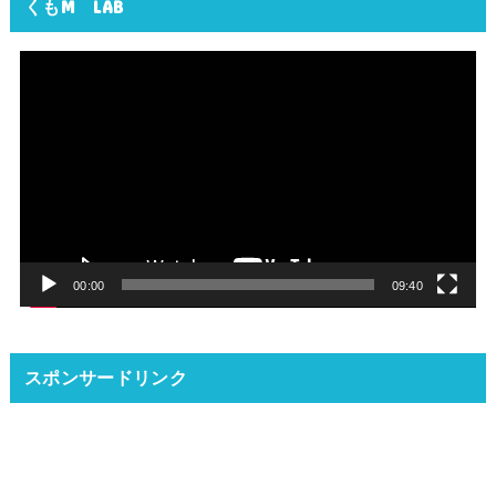
くもM LAB
動
画
プ
レ
ー
ヤ
ー
00:00
09:40
スポンサードリンク