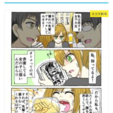
４コマ劇場