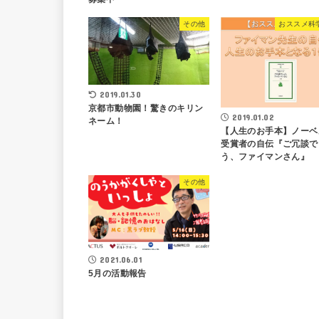
その他
おススメ科
2019.01.30
京都市動物園！驚きのキリン
2019.01.02
ネーム！
【人生のお手本】ノーベ
受賞者の自伝『ご冗談で
う、ファイマンさん』
その他
2021.06.01
5月の活動報告