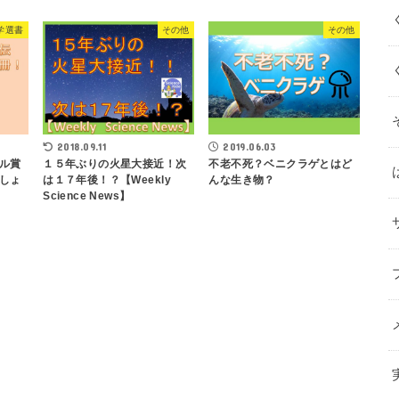
学選書
その他
その他
2018.09.11
2019.06.03
ル賞
１５年ぶりの火星大接近！次
不老不死？ベニクラゲとはど
しょ
は１７年後！？【Weekly
んな生き物？
Science News】