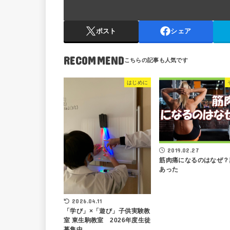
ポスト
シェア
RECOMMEND
はじめに
2019.02.27
筋肉痛になるのはなぜ？
あった
2026.04.11
「学び」×「遊び」子供実験教
室 東生駒教室 2026年度生徒
募集中