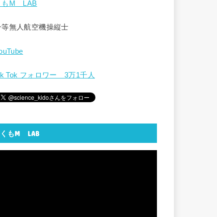
くもM LAB
一等無人航空機操縦士
ouTube
ik Tok フォロワー 3万1千人
くもM LAB
動
画
プ
レ
ー