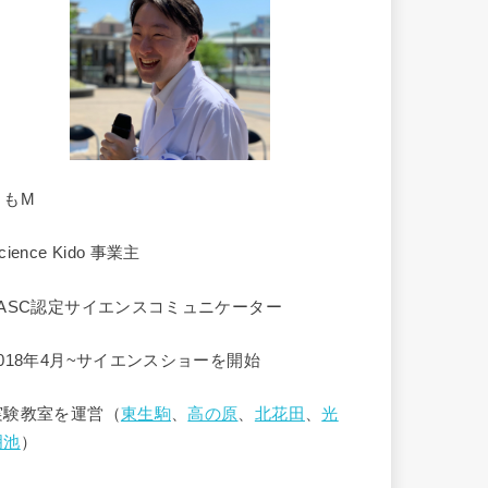
くもM
cience Kido 事業主
JASC認定サイエンスコミュニケーター
2018年4月~サイエンスショーを開始
実験教室を運営（
東生駒
、
高の原
、
北花田
、
光
明池
）