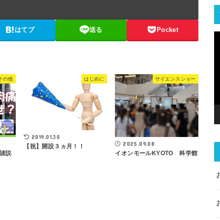
はてブ
送る
Pocket
その他
はじめに
サイエンスショー
2019.01.30
2025.09.08
【祝】開設３ヵ月！！
イオンモールKYOTO 科学館
諸説