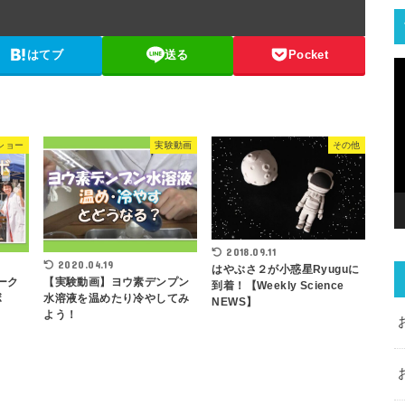
はてブ
送る
Pocket
ショー
実験動画
その他
2018.09.11
2020.04.19
はやぶさ２が小惑星Ryuguに
ーク
【実験動画】ヨウ素デンプン
到着！【Weekly Science
ボ
水溶液を温めたり冷やしてみ
NEWS】
よう！