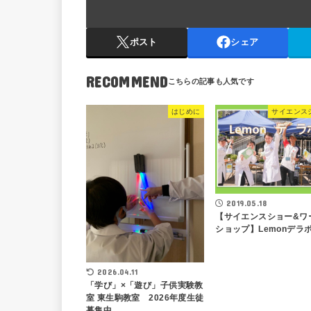
ポスト
シェア
RECOMMEND
はじめに
サイエンス
2019.05.18
【サイエンスショー&ワ
ショップ】Lemonデラ
2026.04.11
「学び」×「遊び」子供実験教
室 東生駒教室 2026年度生徒
募集中