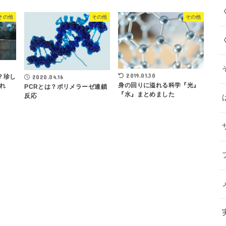
その他
その他
その他
2019.01.30
？珍し
2020.04.16
身の回りに溢れる科学『光』
れ
PCRとは？ポリメラーゼ連鎖
『水』まとめました
反応