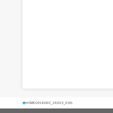
HOME
20181002_181015_0191