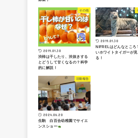
その他
2019.01.30
NIFRELはどんなところ
2019.01.30
いホワイトタイガーが見
渋柿は干したり、渋抜きする
る！
とどうして甘くなるの？科学
的に解説！
活動報告
2024.06.20
生駒 白百合幼稚園でサイエ
ンスショー