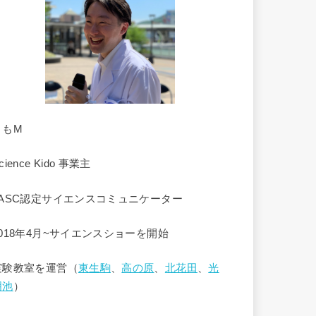
くもM
cience Kido 事業主
JASC認定サイエンスコミュニケーター
2018年4月~サイエンスショーを開始
実験教室を運営（
東生駒
、
高の原
、
北花田
、
光
明池
）