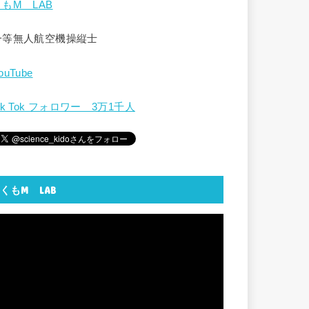
くもM LAB
一等無人航空機操縦士
ouTube
ik Tok フォロワー 3万1千人
くもM LAB
動
画
プ
レ
ー