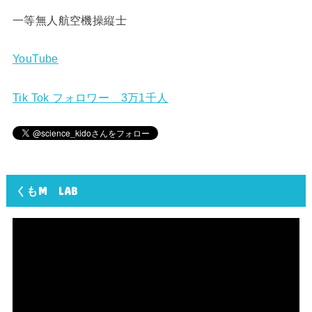
一等無人航空機操縦士
YouTube
Tik Tok フォロワー 3万1千人
くもM LAB
動
画
プ
レ