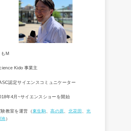
くもM
cience Kido 事業主
JASC認定サイエンスコミュニケーター
2018年4月~サイエンスショーを開始
実験教室を運営（
東生駒
、
高の原
、
北花田
、
光
明池
）