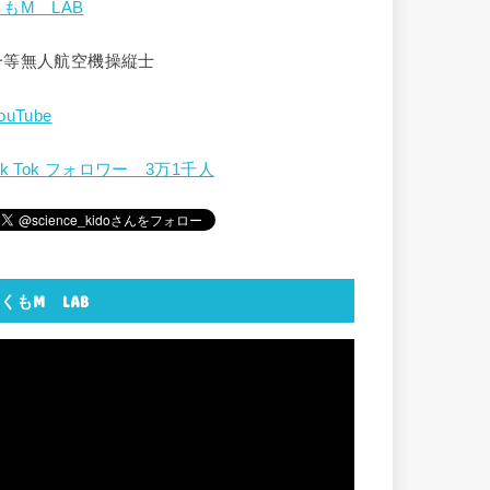
くもM LAB
一等無人航空機操縦士
ouTube
ik Tok フォロワー 3万1千人
くもM LAB
動
画
プ
レ
ー