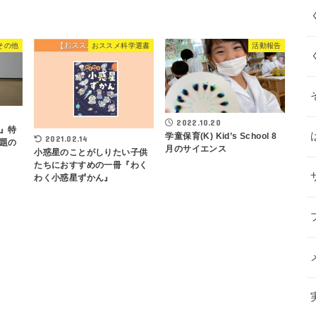
その他
おススメ科学選書
活動報告
2022.10.20
』特
学童保育(K) Kid’s School 8
2021.02.14
題の
月のサイエンス
小惑星のことがしりたい子供
たちにおすすめの一冊『わく
わく小惑星ずかん』