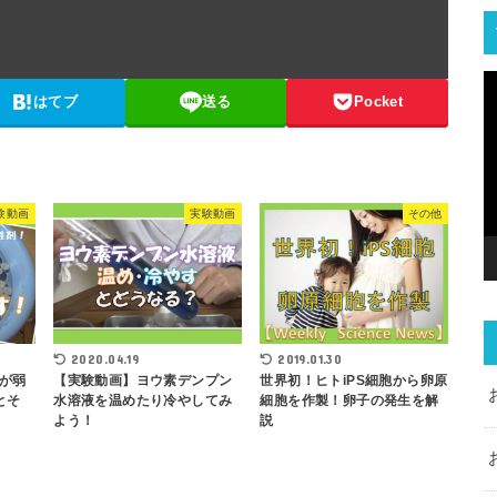
はてブ
送る
Pocket
験動画
実験動画
その他
2020.04.19
2019.01.30
が弱
【実験動画】ヨウ素デンプン
世界初！ヒトiPS細胞から卵原
とそ
水溶液を温めたり冷やしてみ
細胞を作製！卵子の発生を解
よう！
説