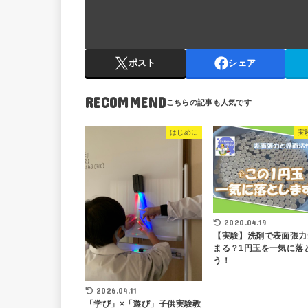
ポスト
シェア
RECOMMEND
はじめに
実
2020.04.19
【実験】洗剤で表面張力
まる？1円玉を一気に落
う！
2026.04.11
「学び」×「遊び」子供実験教