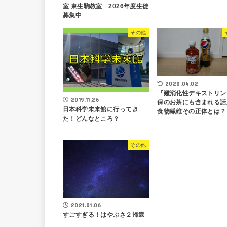
室 東生駒教室 2026年度生徒
募集中
その他
2020.04.02
『難消化性デキストリン
2019.11.26
保のお茶にも含まれる話
日本科学未来館に行ってき
食物繊維その正体とは？
た！どんなところ？
その他
2021.01.06
すごすぎる！はやぶさ２帰還