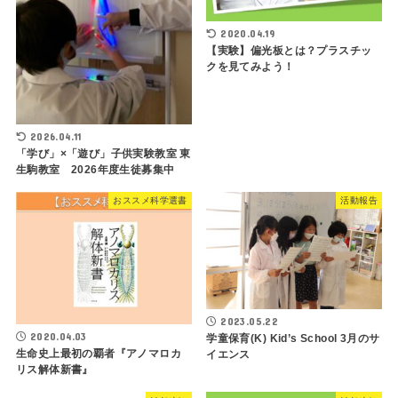
2020.04.19
【実験】偏光板とは？プラスチッ
クを見てみよう！
2026.04.11
「学び」×「遊び」子供実験教室 東
生駒教室 2026年度生徒募集中
おススメ科学選書
活動報告
2023.05.22
2020.04.03
学童保育(K) Kid’s School 3月のサ
生命史上最初の覇者『アノマロカ
イエンス
リス解体新書』