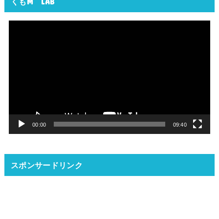
くもM LAB
動
画
プ
レ
ー
ヤ
ー
00:00
09:40
スポンサードリンク