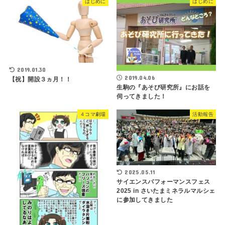
はじめに
はじめに
2019.01.30
2019.04.06
【祝】開設３ヵ月！！
生駒の『あそび研究所』にお話を
伺ってきました！
４コマ劇場
活動報告
2025.05.11
サイエンスパフォーマンスフェス
2025 in さいたまミネラルマルシェ
に参加してきました