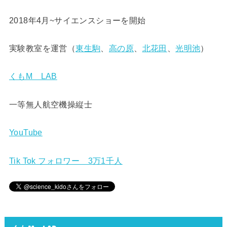
2018年4月~サイエンスショーを開始
実験教室を運営（
東生駒
、
高の原
、
北花田
、
光明池
）
くもM LAB
一等無人航空機操縦士
YouTube
Tik Tok フォロワー 3万1千人