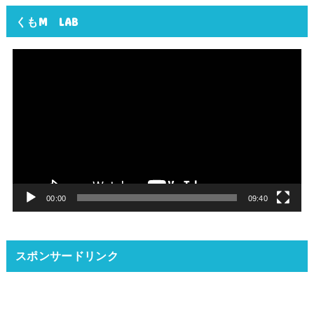
くもM LAB
動
画
プ
レ
ー
ヤ
ー
00:00
09:40
スポンサードリンク