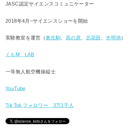
JASC認定サイエンスコミュニケーター
2018年4月~サイエンスショーを開始
実験教室を運営（
東生駒
、
高の原
、
北花田
、
光明池
）
くもM LAB
一等無人航空機操縦士
YouTube
Tik Tok フォロワー 3万1千人