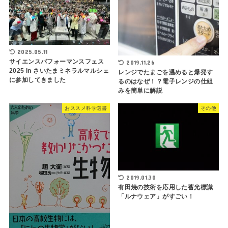
2025.05.11
サイエンスパフォーマンスフェス
2019.11.26
2025 in さいたまミネラルマルシェ
レンジでたまごを温めると爆発す
に参加してきました
るのはなぜ！？電子レンジの仕組
みを簡単に解説
おススメ科学選書
その他
2019.01.30
有田焼の技術を応用した蓄光標識
「ルナウェア」がすごい！