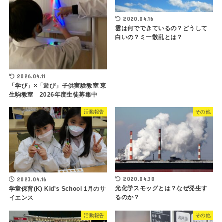
2020.04.16
雲は何でできているの？どうして
白いの？ミー散乱とは？
2026.04.11
「学び」×「遊び」子供実験教室 東
生駒教室 2026年度生徒募集中
活動報告
その他
2020.04.30
2023.04.16
光化学スモッグとは？なぜ発生す
学童保育(K) Kid’s School 1月のサ
るのか？
イエンス
活動報告
その他