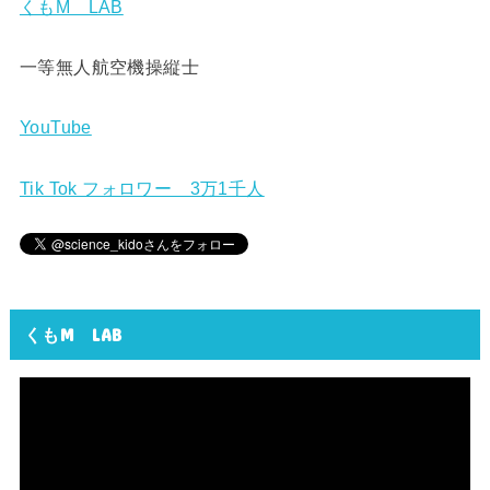
くもM LAB
一等無人航空機操縦士
YouTube
Tik Tok フォロワー 3万1千人
くもM LAB
動
画
プ