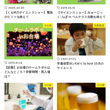
2020.02.09
2019.06.15
【くもMのサイエンスショー】電池
【サイエンスショー】みゅーじっ
のヒミツを終えて
く♪らぼ in ベルテラス生駒を終えて
その他
活動報告
2023.01.25
2019.01.30
学童保育(K) Kid’s School 10月の
【話題】お台場のチームラボ☆は
サイエンス
どんなところ？所要時間・再入場
は？
その他
その他