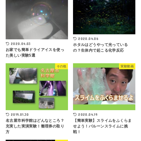
2020.04.06
2020.04.03
ホタルはどうやって光っている
お家でも簡単ドライアイスを使っ
の？生体内で起こる化学反応
た美しい実験5選
その他
実験動画
2019.01.30
2020.04.19
名古屋市科学館はどんなところ？
【簡単実験】スライムをふくらま
充実した実演実験！整理券の取り
せよう！バルーンスライムに挑
方
戦！