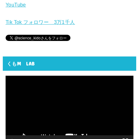
YouTube
Tik Tok フォロワー 3万1千人
くもM LAB
動
画
プ
レ
ー
ヤ
ー