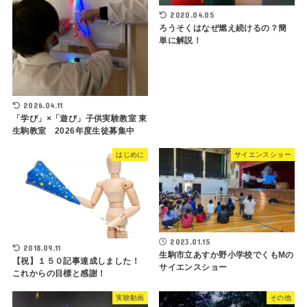
2020.04.05
ろうそくはなぜ燃え続けるの？簡
単に解説！
2026.04.11
「学び」×「遊び」子供実験教室 東
生駒教室 2026年度生徒募集中
はじめに
サイエンスショー
2023.01.15
2018.09.11
生駒市立あすか野小学校でくもMの
【祝】１５０記事達成しました！
サイエンスショー
これからの目標と感謝！
実験動画
その他