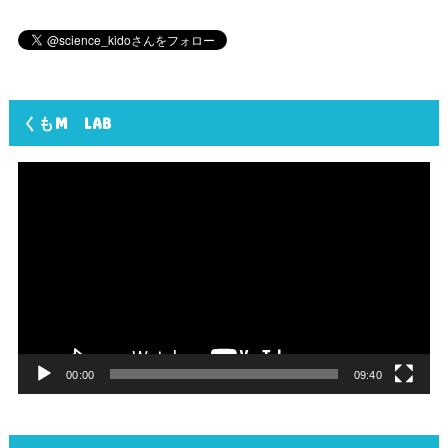
くもM LAB
動
画
プ
レ
ー
ヤ
ー
00:00
09:40