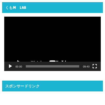
くもM LAB
動
画
プ
レ
ー
ヤ
ー
00:00
09:40
スポンサードリンク