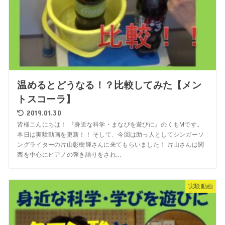
温めるとどうなる！？比較してみた【メン
トスコーラ】
2019.01.30
皆様こんにちは！ 『身近な科学・まなびを遊びに』のくもMです。
本日は実験動画を更新！！ そして、今回は助っ人としてシンガーソ
ングライターの片山彰樹輝さんに来てもらいました！ 片山さんは関
西を中心にピアノの弾き語りをされ...
実験動画