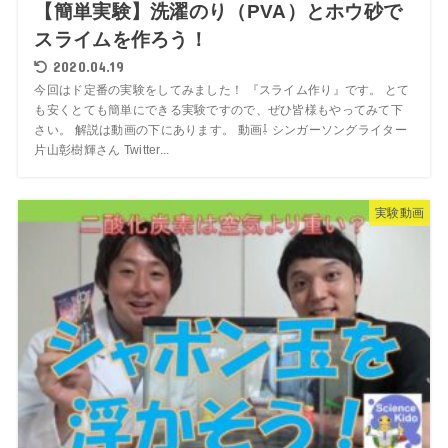
【簡単実験】洗濯のり（PVA）とホウ砂で
スライムを作ろう！
2020.04.19
今回はド定番の実験をしてみました！ 『スライム作り』です。 とて
も安くとても簡単にできる実験ですので、ぜひ皆様もやってみて下
さい。 解説は動画の下にあります。 動画⇩ シンガーソングライター
片山彰樹輝さん Twitter...
実験動画