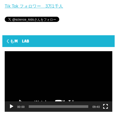
Tik Tok フォロワー 3万1千人
くもM LAB
動
画
プ
レ
ー
ヤ
ー
00:00
09:40