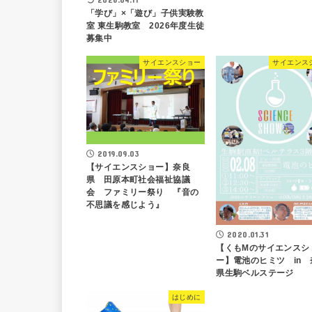
「学び」×「遊び」子供実験教
室 東生駒教室 2026年度生徒
募集中
サイエンスショー
サイエンス
2019.09.03
【サイエンスショー】奈良
県 田原本町社会福祉協議
会 ファミリー祭り 『音の
不思議を感じよう』
2020.01.31
【くもMのサイエンスシ
ー】電池のヒミツ in 
県生駒ベルステージ
はじめに