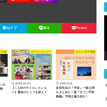
はてブ
送る
Pocket
その他
サイエンスショー
おススメ科学選書
2020.02.09
2018.11.16
これ
【くもMのサイエンスショ
多田先生の『宇宙』一般公演
華、
ー】電池のヒミツを終えて
をまとめた一冊『すごい宇宙
講義』宇宙は魅力的だ！