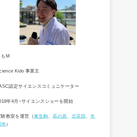
くもM
cience Kido 事業主
JASC認定サイエンスコミュニケーター
2018年4月~サイエンスショーを開始
実験教室を運営（
東生駒
、
高の原
、
北花田
、
光
明池
）