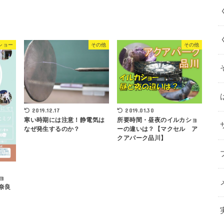
ショー
その他
その他
2019.12.17
2019.01.30
寒い時期には注意！静電気は
所要時間・昼夜のイルカショ
なぜ発生するのか？
ーの違いは？【マクセル ア
クアパーク品川】
ョ
奈良