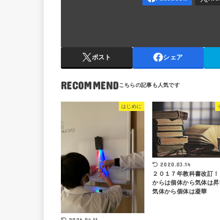
ポスト
シェア
RECOMMEND
はじめに
2020.03.14
２０１７年教科書改訂！
からは個体から気体は昇
気体から個体は凝華
2026.04.11