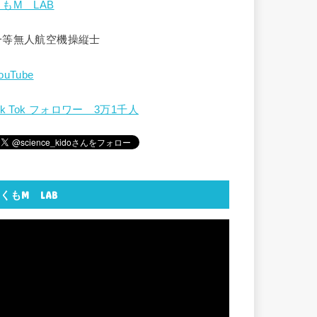
くもM LAB
一等無人航空機操縦士
ouTube
ik Tok フォロワー 3万1千人
くもM LAB
動
画
プ
レ
ー