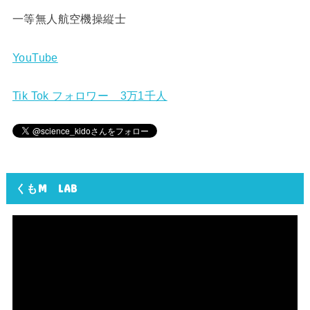
一等無人航空機操縦士
YouTube
Tik Tok フォロワー 3万1千人
くもM LAB
動
画
プ
レ