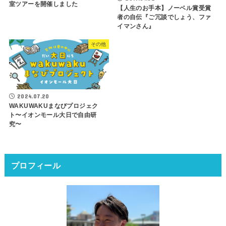
室ツアーを開催しました
【人生のお手本】ノーベル賞受賞
者の自伝『ご冗談でしょう、ファ
イマンさん』
その他
2024.07.20
WAKUWAKUまなびプロジェク
ト〜イオンモール大日で自由研
究〜
プロフィール