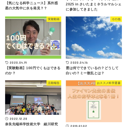
【気になる科学ニュース】系外惑
2025 in さいたまミネラルマルシェ
星の大気中に水を発見？？
に参加してきました
実験動画
その他
2020.04.19
2020.04.16
【実験動画】100円でくもはできる
雲は何でできているの？どうして
のか？
白いの？ミー散乱とは？
活動報告
おススメ科学選書
2022.12.28
奈良先端科学技術大学 細川研究
2019.01.02