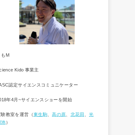
くもM
cience Kido 事業主
JASC認定サイエンスコミュニケーター
2018年4月~サイエンスショーを開始
実験教室を運営（
東生駒
、
高の原
、
北花田
、
光
明池
）