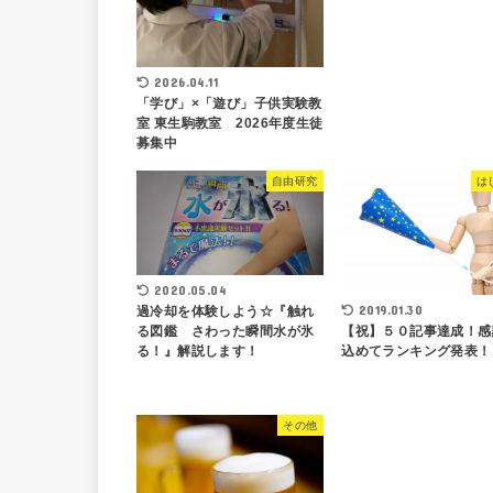
2026.04.11
「学び」×「遊び」子供実験教
室 東生駒教室 2026年度生徒
募集中
自由研究
は
2020.05.04
2019.01.30
過冷却を体験しよう☆『触れ
【祝】５０記事達成！感
る図鑑 さわった瞬間水が氷
込めてランキング発表！
る！』解説します！
その他