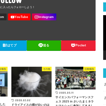
FOLLOW
はてブ
送る
Pocket
動報告
その他
活動報告
2025.05.11
サイエンスパフォーマンスフ
2020.03.02
ェス 2025 in さいたまミネラ
した
ドライアイスの煙が白いのは
ルマルシェに参加してきまし