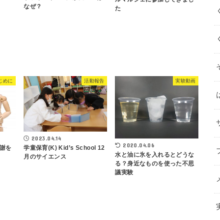
なぜ？
た
じめに
活動報告
実験動画
2023.04.14
2020.04.06
学童保育(K) Kid’s School 12
謝を
水と油に氷を入れるとどうな
月のサイエンス
る？身近なものを使った不思
議実験