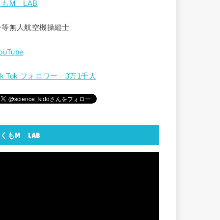
くもM LAB
一等無人航空機操縦士
ouTube
ik Tok フォロワー 3万1千人
くもM LAB
動
画
プ
レ
ー