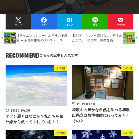
ポスト
シェア
はてブ
送る
Pocket
【サイエンスショー】水溶液の不思
【講演】『今さら聞けない...科学の
議 in 奈良県生駒のベルステージ
ヒミツ』一橋大学一橋祭企画
RECOMMEND
その他
その他
2019.01.30
和歌山の豊かな自然を学べる和歌
2020.04.30
山県立自然博物館に行ってみた！
オゾン層とはなにか？私たちを紫
その２
外線から救ってくれている！？
その他
その他