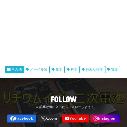
その他
ノーベル賞
化学
科学
身近な科学
電池
FOLLOW