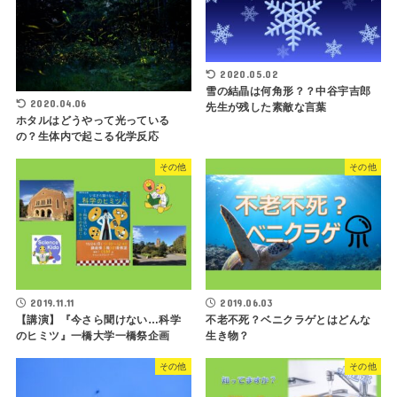
2020.05.02
雪の結晶は何角形？？中谷宇吉郎
2020.04.06
先生が残した素敵な言葉
ホタルはどうやって光っている
の？生体内で起こる化学反応
その他
その他
2019.11.11
2019.06.03
【講演】『今さら聞けない…科学
不老不死？ベニクラゲとはどんな
のヒミツ』一橋大学一橋祭企画
生き物？
その他
その他