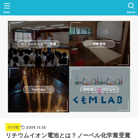
MENU
SEARCH
サイエンスショー・実績
実験教室
研究者へインタビュー
YouTube
2019.11.15
その他
リチウムイオン電池とは？ノーベル化学賞受賞