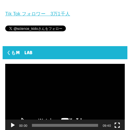
Tik Tok フォロワー 3万1千人
くもM LAB
動
画
プ
レ
ー
ヤ
ー
00:00
09:40